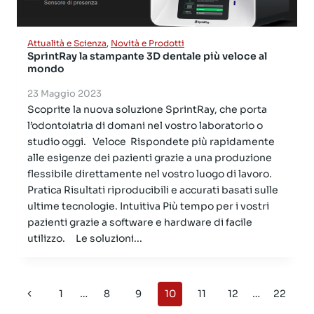
Attualità e Scienza
,
Novità e Prodotti
SprintRay la stampante 3D dentale più veloce al
mondo
23 Maggio 2023
Scoprite la nuova soluzione SprintRay, che porta
l’odontoiatria di domani nel vostro laboratorio o
studio oggi. Veloce Rispondete più rapidamente
alle esigenze dei pazienti grazie a una produzione
flessibile direttamente nel vostro luogo di lavoro.
Pratica Risultati riproducibili e accurati basati sulle
ultime tecnologie. Intuitiva Più tempo per i vostri
pazienti grazie a software e hardware di facile
utilizzo. Le soluzioni...
Navigazione
Pagina
1
…
8
9
10
11
12
…
22