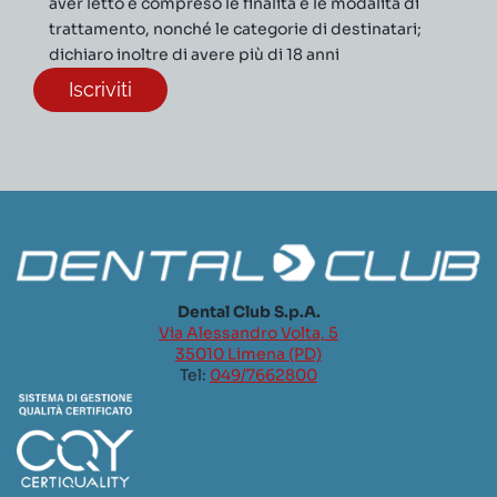
aver letto e compreso le finalità e le modalità di
trattamento, nonché le categorie di destinatari;
dichiaro inoltre di avere più di 18 anni
Dental Club S.p.A.
Via Alessandro Volta, 5
35010 Limena (PD)
Tel:
049/7662800