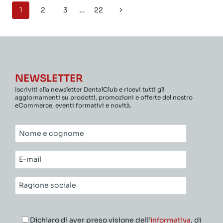
Navigazione
1
2
3
…
22
Pagina
pagina
successiva
NEWSLETTER
Iscriviti alla newsletter DentalClub e ricevi tutti gli
aggiornamenti su prodotti, promozioni e offerte del nostro
eCommerce, eventi formativi e novità.
Nome
e
cognome*
E-
mail*
Ragione
sociale*
Dichiaro di aver preso visione dell’
informativa
, di