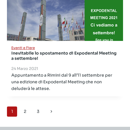
Eventi e Fiere
Inevitabile lo spostamento di Expodental Meeting
a settembre!
24 Marzo 2021
Appuntamento a Rimini dal 9 all’11 settembre per
una edizione di Expodental Meeting che non
deluderà le attese.
Navigazione
1
2
3
Pagina
pagina
successiva