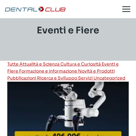
Salta
al
contenuto
Eventi e Fiere
Tutte
Attualità e Scienza
Cultura e Curiosità
Eventi e
Fiere
Formazione e Informazione
Novità e Prodotti
Pubblicazioni
Ricerca e Sviluppo
Servizi
Uncategorized