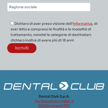
Ragione
sociale*
Dichiaro di aver preso visione dell’
informativa
, di
aver letto e compreso le finalità e le modalità di
trattamento, nonché le categorie di destinatari;
dichiaro inoltre di avere più di 18 anni
Dental Club S.p.A.
Via Alessandro Volta, 5
35010 Limena (PD)