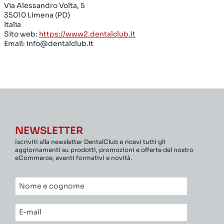
Via Alessandro Volta, 5
35010 Limena (PD)
Italia
Sito web:
https://www2.dentalclub.it
Email:
info@
dentalclub.it
NEWSLETTER
Iscriviti alla newsletter DentalClub e ricevi tutti gli
aggiornamenti su prodotti, promozioni e offerte del nostro
eCommerce, eventi formativi e novità.
Nome
e
cognome*
E-
mail*