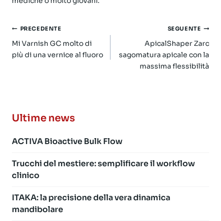
mediche o molto giovani.
Navigazione
PRECEDENTE
SEGUENTE
articoli
Mi Varnish GC molto di
ApicalShaper Zarc
più di una vernice al fluoro
sagomatura apicale con la
massima flessibilità
Ultime news
ACTIVA Bioactive Bulk Flow
Trucchi del mestiere: semplificare il workflow
clinico
ITAKA: la precisione della vera dinamica
mandibolare