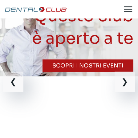
Salta
Questo club
al
contenuto
è aperto a te
SCOPRI I NOSTRI EVENTI