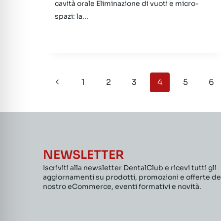
cavità orale Eliminazione di vuoti e micro-
spazi: la...
Navigazione
Pagina
1
2
3
4
5
6
pagina
Precedente
NEWSLETTER
Iscriviti alla newsletter DentalClub e ricevi tutti gli
aggiornamenti su prodotti, promozioni e offerte de
nostro eCommerce, eventi formativi e novità.