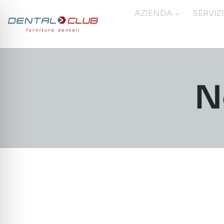
Salta
AZIENDA
SERVIZ
al
contenuto
N