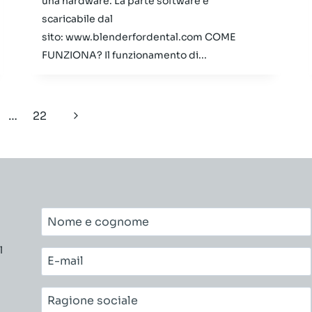
una hardware. La parte software è
scaricabile dal
sito: www.blenderfordental.com COME
FUNZIONA? Il funzionamento di...
…
22
Pagina
successiva
Nome
e
l
cognome*
E-
mail*
Ragione