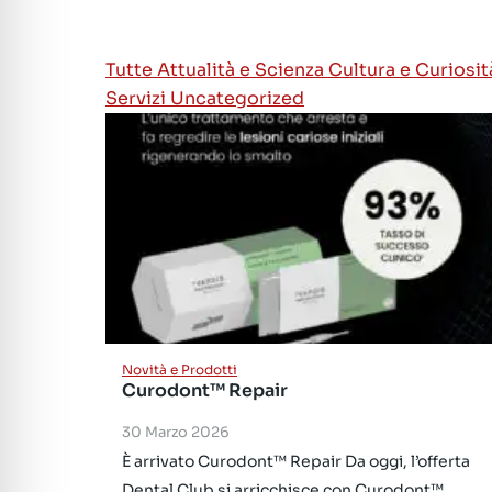
Tutte
Attualità e Scienza
Cultura e Curiosi
Servizi
Uncategorized
Novità e Prodotti
Curodont™ Repair
30 Marzo 2026
È arrivato Curodont™ Repair Da oggi, l’offerta
Dental Club si arricchisce con Curodont™