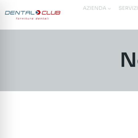
Salta
AZIENDA
SERVIZ
al
contenuto
N