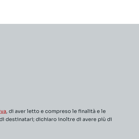
iva
, di aver letto e compreso le finalità e le
 destinatari; dichiaro inoltre di avere più di