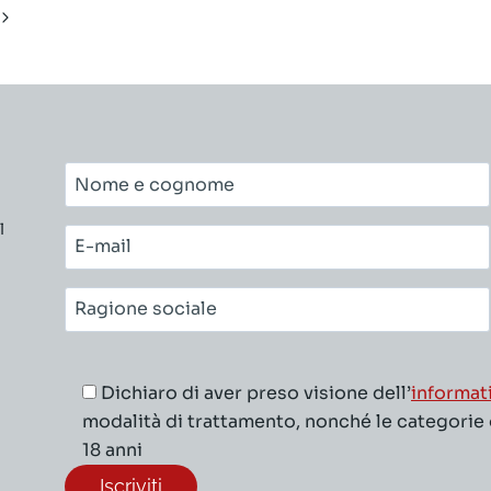
Pagina
successiva
Nome
e
l
cognome*
E-
mail*
Ragione
sociale*
Dichiaro di aver preso visione dell’
informat
modalità di trattamento, nonché le categorie di
18 anni