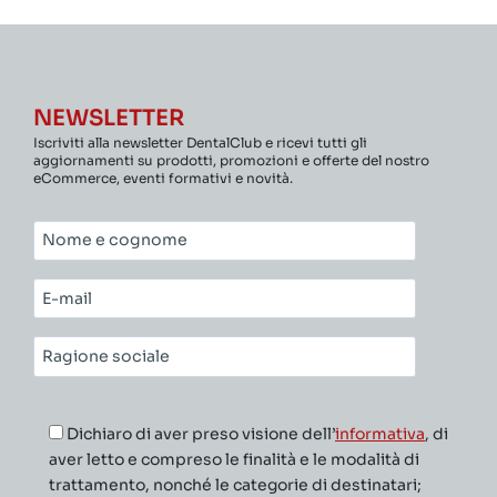
NEWSLETTER
Iscriviti alla newsletter DentalClub e ricevi tutti gli
aggiornamenti su prodotti, promozioni e offerte del nostro
eCommerce, eventi formativi e novità.
Nome
e
cognome*
E-
mail*
Ragione
sociale*
Dichiaro di aver preso visione dell’
informativa
, di
aver letto e compreso le finalità e le modalità di
trattamento, nonché le categorie di destinatari;