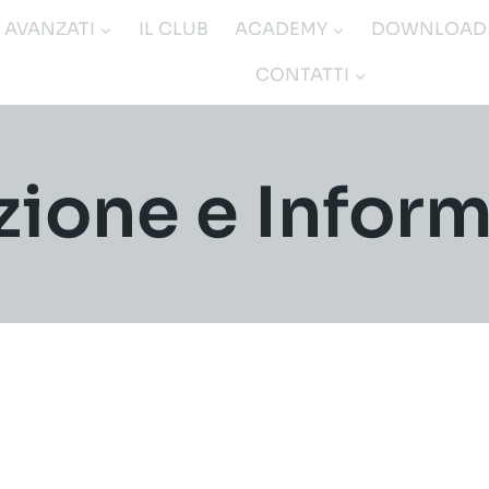
I AVANZATI
IL CLUB
ACADEMY
DOWNLOAD
CONTATTI
ione e Infor