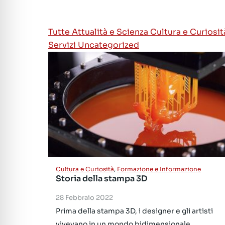
Tutte
Attualità e Scienza
Cultura e Curiosi
Servizi
Uncategorized
Cultura e Curiosità
,
Formazione e Informazione
Storia della stampa 3D
28 Febbraio 2022
Prima della stampa 3D, i designer e gli artisti
vivevano in un mondo bidimensionale,