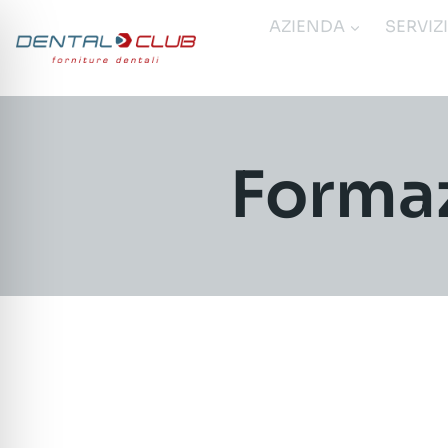
Salta
AZIENDA
SERVIZ
al
contenuto
Formaz