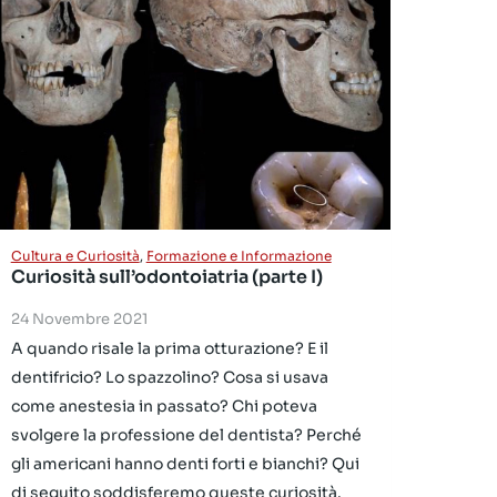
Cultura e Curiosità
,
Formazione e Informazione
Curiosità sull’odontoiatria (parte I)
24 Novembre 2021
A quando risale la prima otturazione? E il
dentifricio? Lo spazzolino? Cosa si usava
come anestesia in passato? Chi poteva
svolgere la professione del dentista? Perché
gli americani hanno denti forti e bianchi? Qui
di seguito soddisferemo queste curiosità.