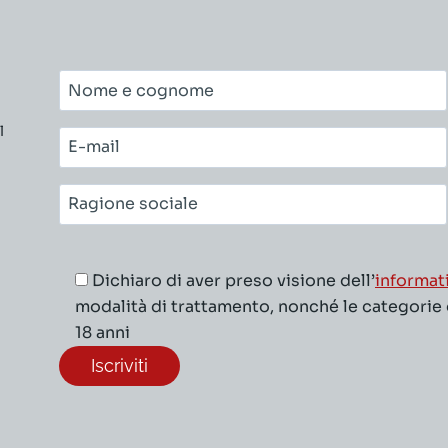
Nome
e
l
cognome*
E-
mail*
Ragione
sociale*
Dichiaro di aver preso visione dell’
informat
modalità di trattamento, nonché le categorie di
18 anni