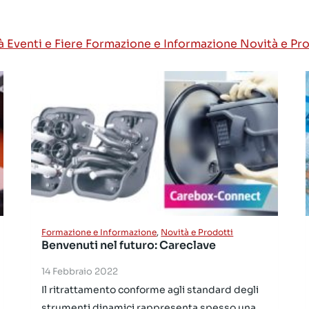
tà
Eventi e Fiere
Formazione e Informazione
Novità e Pr
Formazione e Informazione
,
Novità e Prodotti
Benvenuti nel futuro: Careclave
14 Febbraio 2022
Il ritrattamento conforme agli standard degli
strumenti dinamici rappresenta spesso una