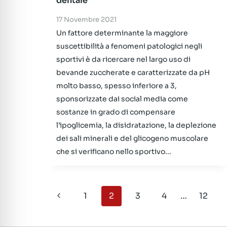
dentale
17 Novembre 2021
Un fattore determinante la maggiore
suscettibilità a fenomeni patologici negli
sportivi è da ricercare nel largo uso di
bevande zuccherate e caratterizzate da pH
molto basso, spesso inferiore a 3,
sponsorizzate dai social media come
sostanze in grado di compensare
l’ipoglicemia, la disidratazione, la deplezione
dei sali minerali e del glicogeno muscolare
che si verificano nello sportivo...
Navigazione
Pagina
1
2
3
4
…
12
pagina
Precedente