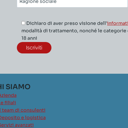
sociale*
Dichiaro di aver preso visione dell’
informat
modalità di trattamento, nonché le categorie di
18 anni
I SIAMO
Azienda
e filiali
Il team di consulenti
Deposito e logistica
Servizi avanzati