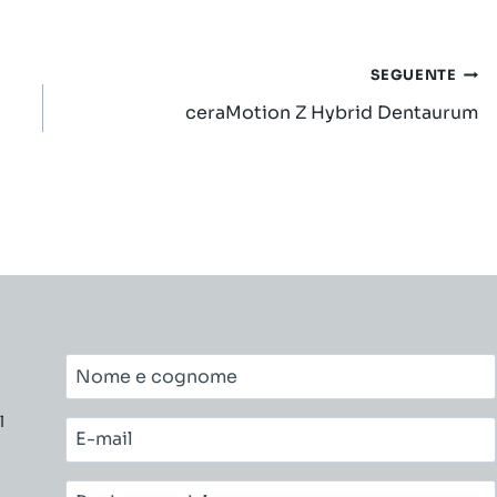
SEGUENTE
ceraMotion Z Hybrid Dentaurum
Nome
e
l
cognome*
E-
mail*
Ragione