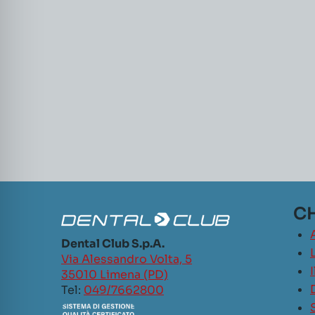
CH
Dental Club S.p.A.
L
Via Alessandro Volta, 5
35010 Limena (PD)
Tel:
049/7662800