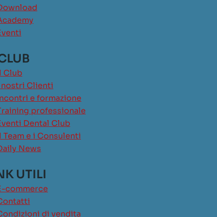
Download
Academy
Eventi
 CLUB
Il Club
I nostri Clienti
Incontri e formazione
Training professionale
Eventi Dental Club
Il Team e i Consulenti
Daily News
NK UTILI
E-commerce
Contatti
Condizioni di vendita