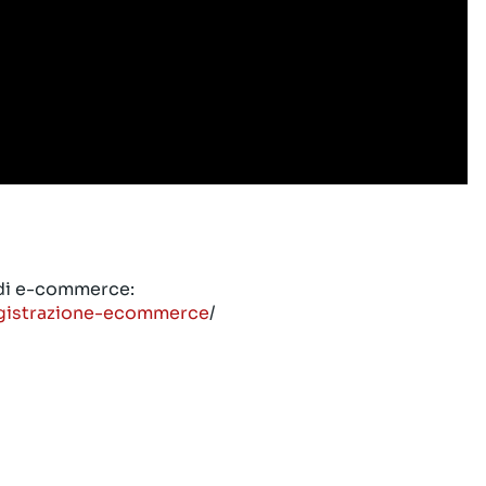
 di e-commerce:
egistrazione-ecommerce
/