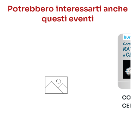
Potrebbero interessarti anche
questi eventi
COR
CER