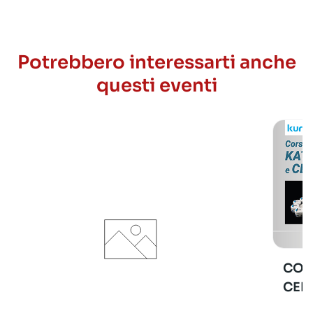
Potrebbero interessarti anche
questi eventi
COR
CER