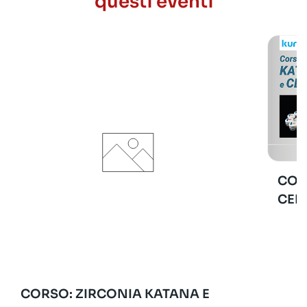
questi eventi
COR
CER
CORSO: ZIRCONIA KATANA E