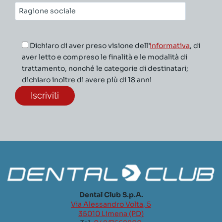
Ragione
sociale*
Dichiaro di aver preso visione dell’
informativa
, di
aver letto e compreso le finalità e le modalità di
trattamento, nonché le categorie di destinatari;
dichiaro inoltre di avere più di 18 anni
Dental Club S.p.A.
Via Alessandro Volta, 5
35010 Limena (PD)