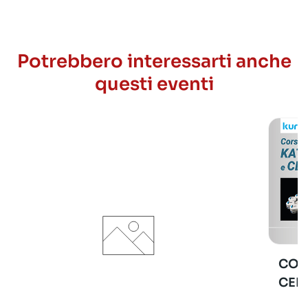
Potrebbero interessarti anche
questi eventi
COR
CER