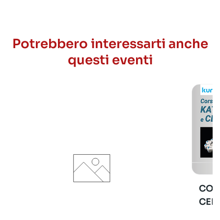
Potrebbero interessarti anche
questi eventi
COR
CER