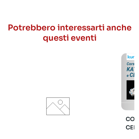
Potrebbero interessarti anche
questi eventi
COR
CER