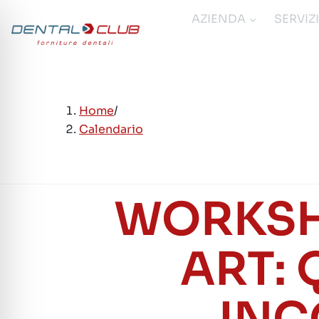
Salta
AZIENDA
SERVIZ
al
contenuto
Home
/
Calendario
WORKSHO
ART: