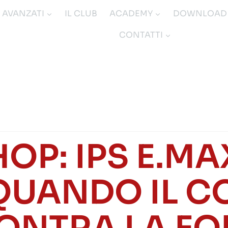
I AVANZATI
IL CLUB
ACADEMY
DOWNLOAD
CONTATTI
P: IPS E.M
 QUANDO IL C