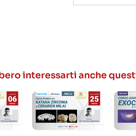
invio
ricezione
newsletter
ero interessarti anche quest