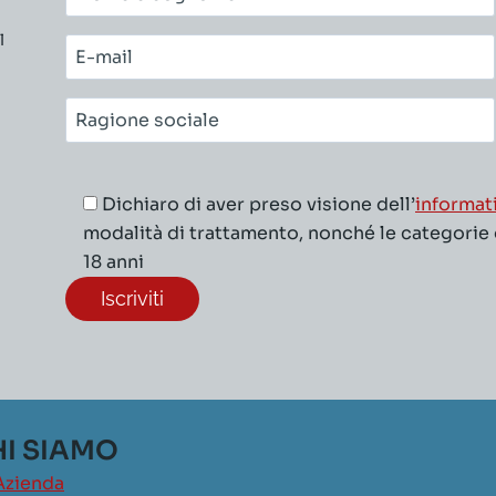
e
l
cognome*
E-
mail*
Ragione
sociale*
Dichiaro di aver preso visione dell’
informat
modalità di trattamento, nonché le categorie di
18 anni
I SIAMO
Azienda