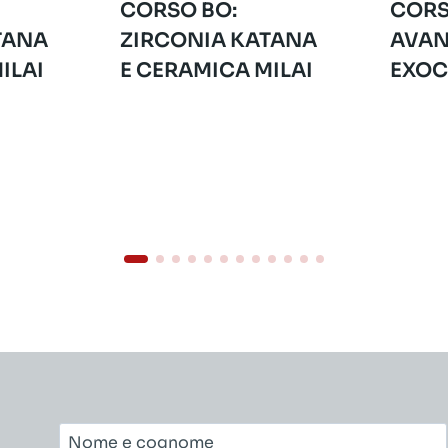
CORSO BO:
CORS
TANA
ZIRCONIA KATANA
AVAN
ILAI
E CERAMICA MILAI
EXO
Nome