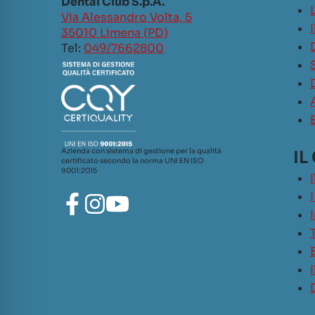
Dental Club S.p.A.
L
Via Alessandro Volta, 5
35010 Limena (PD)
Tel:
049/7662800
Azienda con sistema di gestione per la qualità
IL
certificato secondo la norma UNI EN ISO
9001:2015