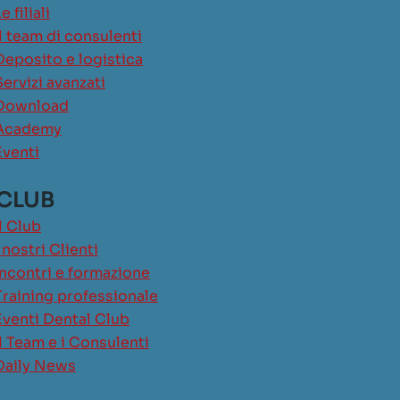
e filiali
Il team di consulenti
Deposito e logistica
Servizi avanzati
Download
Academy
Eventi
 CLUB
Il Club
I nostri Clienti
Incontri e formazione
Training professionale
Eventi Dental Club
Il Team e i Consulenti
Daily News