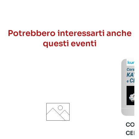
Potrebbero interessarti anche
questi eventi
COR
CER