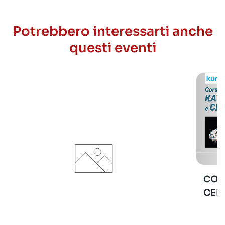
Potrebbero interessarti anche
questi eventi
COR
CER