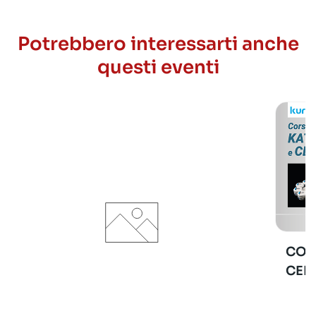
Potrebbero interessarti anche
questi eventi
COR
CER