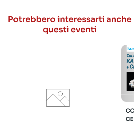
Potrebbero interessarti anche
questi eventi
COR
CER