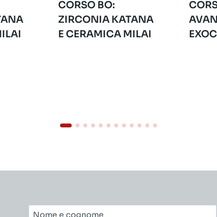
CORSO BO:
CORS
TANA
ZIRCONIA KATANA
AVAN
ILAI
E CERAMICA MILAI
EXO
Nome