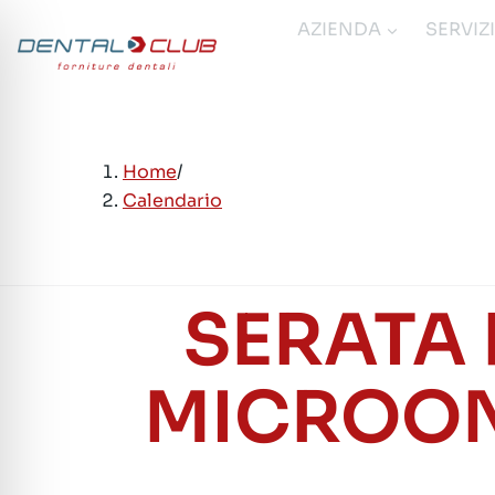
Salta
AZIENDA
SERVIZ
al
contenuto
Home
/
Calendario
SERATA 
MICROON