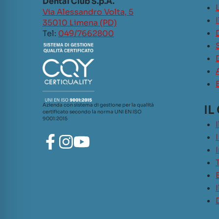
Dental Club S.p.A.
L
Via Alessandro Volta, 5
35010 Limena (PD)
Tel:
049/7662800
Azienda con sistema di gestione per la qualità
IL
certificato secondo la norma UNI EN ISO
9001:2015