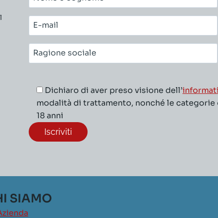
e
l
cognome*
E-
mail*
Ragione
sociale*
Dichiaro di aver preso visione dell’
informat
modalità di trattamento, nonché le categorie di
18 anni
I SIAMO
Azienda