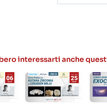
invio
ricezione
newsletter
ero interessarti anche quest