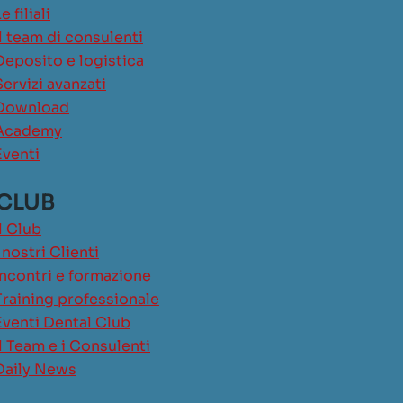
e filiali
Il team di consulenti
Deposito e logistica
Servizi avanzati
Download
Academy
Eventi
 CLUB
Il Club
I nostri Clienti
Incontri e formazione
Training professionale
Eventi Dental Club
Il Team e i Consulenti
Daily News