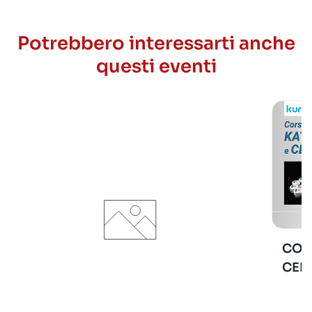
Potrebbero interessarti anche
questi eventi
COR
CER