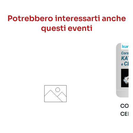
Potrebbero interessarti anche
questi eventi
COR
CER