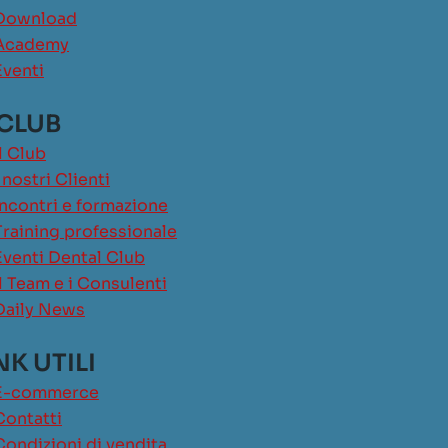
Download
Academy
Eventi
 CLUB
Il Club
I nostri Clienti
Incontri e formazione
Training professionale
Eventi Dental Club
Il Team e i Consulenti
Daily News
NK UTILI
E-commerce
Contatti
Condizioni di vendita