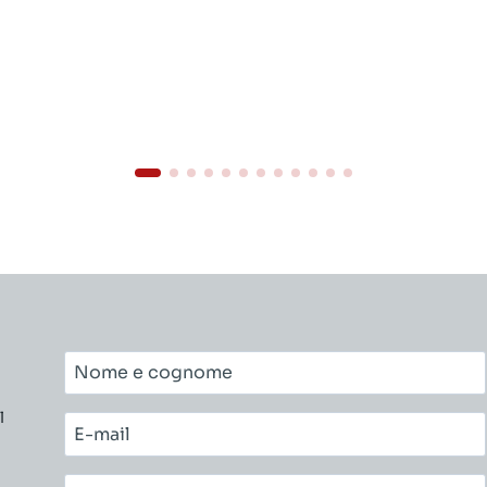
Nome
e
l
cognome*
E-
mail*