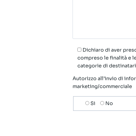
Dichiaro di aver preso
compreso le finalità e 
categorie di destinatari;
Autorizzo all’invio di inf
marketing/commerciale
Scelta
Si
No
invio
ricezione
newsletter