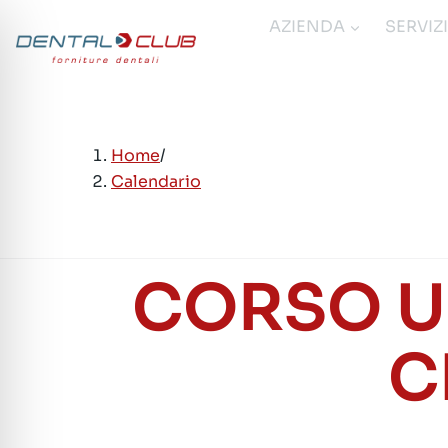
Salta
AZIENDA
SERVIZ
al
contenuto
Home
/
Calendario
CORSO U
C