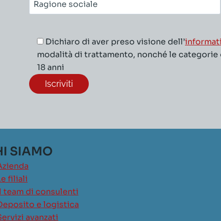
Ragione
sociale*
Dichiaro di aver preso visione dell’
informat
modalità di trattamento, nonché le categorie di
18 anni
I SIAMO
Azienda
e filiali
Il team di consulenti
Deposito e logistica
Servizi avanzati