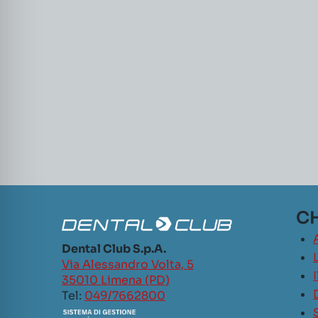
CH
Dental Club S.p.A.
L
Via Alessandro Volta, 5
35010 Limena (PD)
Tel:
049/7662800