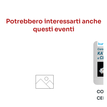
Potrebbero interessarti anche
questi eventi
COR
CER