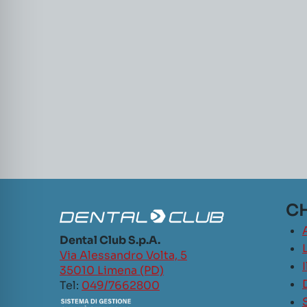
CH
Dental Club S.p.A.
L
Via Alessandro Volta, 5
35010 Limena (PD)
Tel:
049/7662800