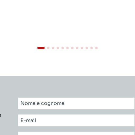
Nome
e
l
cognome*
E-
mail*