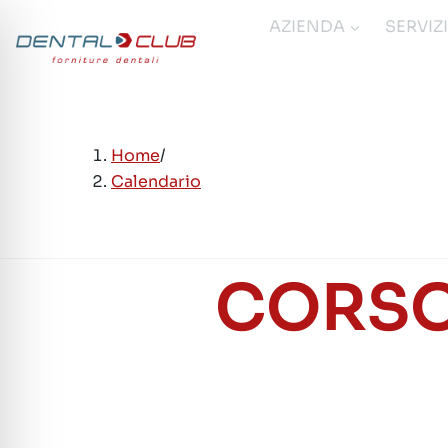
Salta
AZIENDA
SERVIZ
al
contenuto
Home
/
Calendario
CORSO 