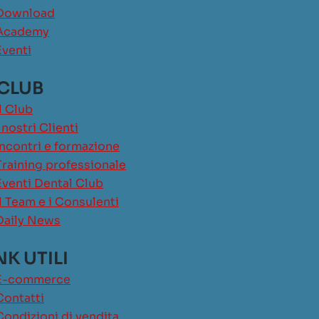
Download
Academy
Eventi
 CLUB
Il Club
I nostri Clienti
Incontri e formazione
Training professionale
Eventi Dental Club
Il Team e i Consulenti
Daily News
NK UTILI
E-commerce
Contatti
Condizioni di vendita