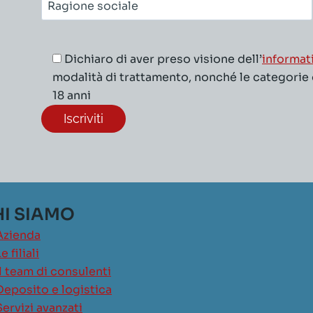
Ragione
sociale*
Dichiaro di aver preso visione dell’
informat
modalità di trattamento, nonché le categorie di
18 anni
I SIAMO
Azienda
e filiali
Il team di consulenti
Deposito e logistica
Servizi avanzati