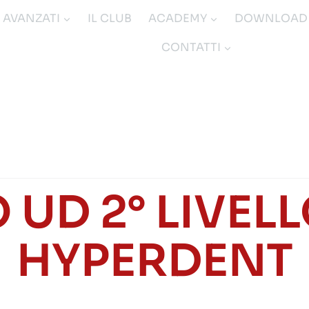
I AVANZATI
IL CLUB
ACADEMY
DOWNLOAD
CONTATTI
UD 2° LIVEL
HYPERDENT