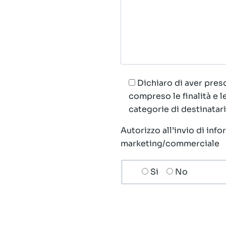
Dichiaro di aver preso
compreso le finalità e 
categorie di destinatari;
Autorizzo all’invio di inf
marketing/commerciale
Scelta
Si
No
invio
ricezione
newsletter