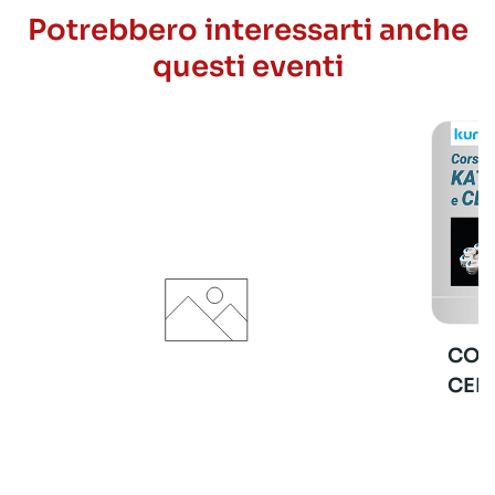
Potrebbero interessarti anche
questi eventi
COR
CER