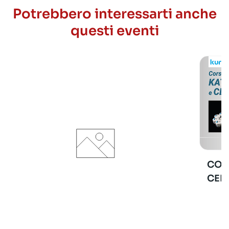
Potrebbero interessarti anche
questi eventi
COR
CER