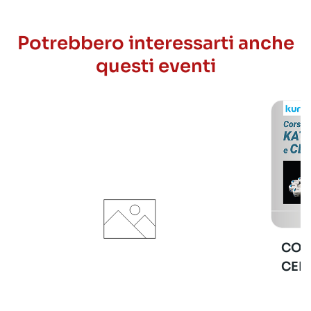
Potrebbero interessarti anche
questi eventi
COR
CER