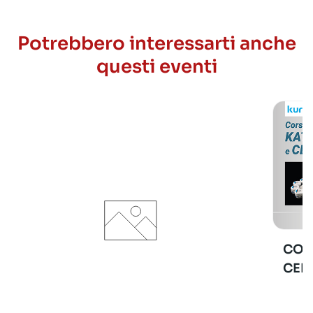
Potrebbero interessarti anche
questi eventi
COR
CER