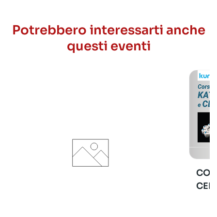
Potrebbero interessarti anche
questi eventi
COR
CER