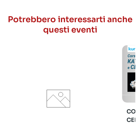
Potrebbero interessarti anche
questi eventi
COR
CER