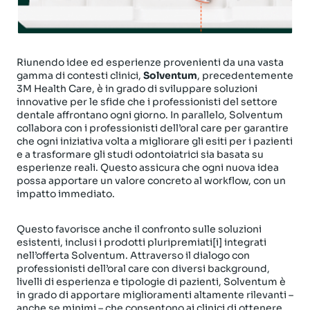
Riunendo idee ed esperienze provenienti da una vasta
gamma di contesti clinici,
Solventum
, precedentemente
3M Health Care, è in grado di sviluppare soluzioni
innovative per le sfide che i professionisti del settore
dentale affrontano ogni giorno. In parallelo, Solventum
collabora con i professionisti dell’oral care per garantire
che ogni iniziativa volta a migliorare gli esiti per i pazienti
e a trasformare gli studi odontoiatrici sia basata su
esperienze reali. Questo assicura che ogni nuova idea
possa apportare un valore concreto al workflow, con un
impatto immediato.
Questo favorisce anche il confronto sulle soluzioni
esistenti, inclusi i prodotti pluripremiati[i] integrati
nell’offerta Solventum. Attraverso il dialogo con
professionisti dell’oral care con diversi background,
livelli di esperienza e tipologie di pazienti, Solventum è
in grado di apportare miglioramenti altamente rilevanti –
anche se minimi – che consentono ai clinici di ottenere