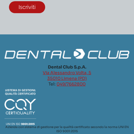
Dental Club S.p.A.
Via Alessandro Volta, 5
35010 Limena (PD)
Tel:
049/7662800
Azienda con sistema di gestione per la qualità certificato secondo la norma UNI EN
ISO 9001:2015