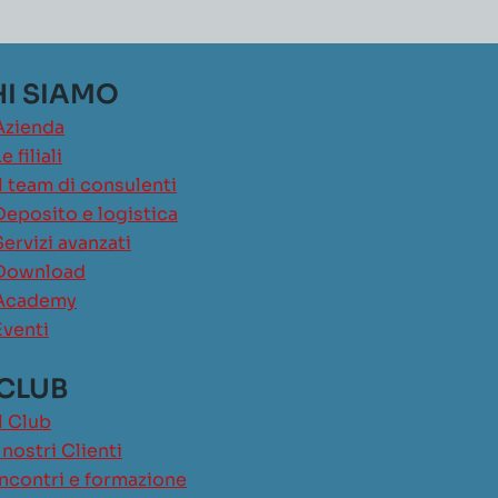
I SIAMO
Azienda
e filiali
Il team di consulenti
Deposito e logistica
Servizi avanzati
Download
Academy
Eventi
 CLUB
Il Club
I nostri Clienti
Incontri e formazione