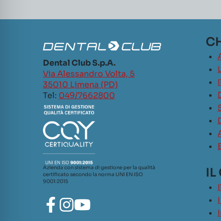
CH
Dental Club S.p.A.
L
Via Alessandro Volta, 5
35010 Limena (PD)
Tel:
049/7662800
Azienda con sistema di gestione per la qualità
IL
certificato secondo la norma UNI EN ISO
9001:2015