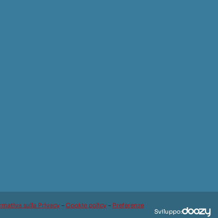
rmativa sulla Privacy
–
Cookie policy
–
Preferenze
Sviluppo: