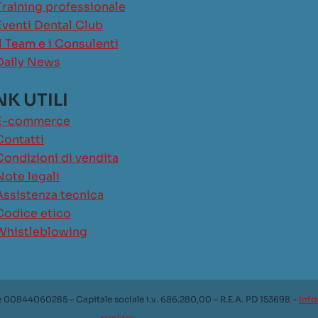
Training professionale
Eventi Dental Club
Il Team e i Consulenti
Daily News
NK UTILI
E-commerce
Contatti
Condizioni di vendita
Note legali
Assistenza tecnica
Codice etico
Whistleblowing
e 00844060285 – Capitale sociale i.v. 686.280,00 – R.E.A. PD 153698 –
Info
cookies