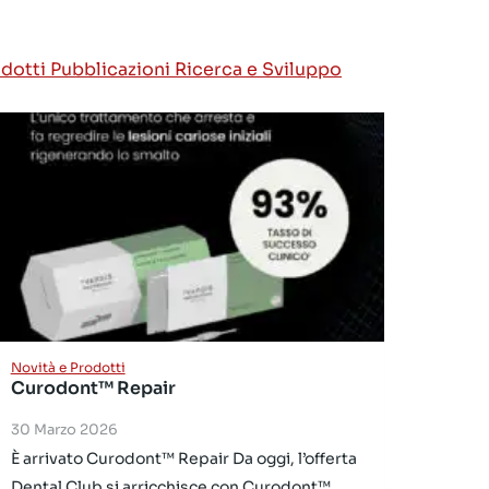
odotti
Pubblicazioni
Ricerca e Sviluppo
Novità e Prodotti
Curodont™ Repair
30 Marzo 2026
È arrivato Curodont™ Repair Da oggi, l’offerta
Dental Club si arricchisce con Curodont™