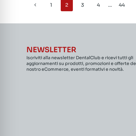
Navigazione
Pagina
1
2
3
4
…
44
pagina
Precedente
NEWSLETTER
Iscriviti alla newsletter DentalClub e ricevi tutti gli
aggiornamenti su prodotti, promozioni e offerte de
nostro eCommerce, eventi formativi e novità.