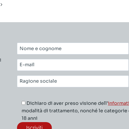
Pagina
successiva
Nome
e
l
cognome*
E-
mail*
Ragione
sociale*
Dichiaro di aver preso visione dell’
informat
modalità di trattamento, nonché le categorie di
18 anni