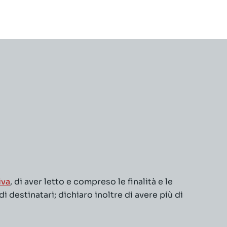
iva
, di aver letto e compreso le finalità e le
 destinatari; dichiaro inoltre di avere più di