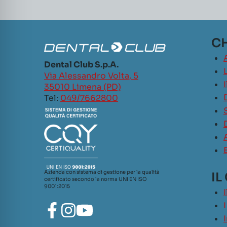
CH
Dental Club S.p.A.
L
Via Alessandro Volta, 5
35010 Limena (PD)
Tel:
049/7662800
Azienda con sistema di gestione per la qualità
IL
certificato secondo la norma UNI EN ISO
9001:2015