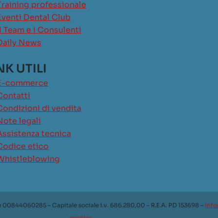
Training professionale
Eventi Dental Club
Il Team e i Consulenti
Daily News
NK UTILI
E-commerce
Contatti
Condizioni di vendita
Note legali
Assistenza tecnica
Codice etico
Whistleblowing
e 00844060285 – Capitale sociale i.v. 686.280,00 – R.E.A. PD 153698 –
Info
cookies