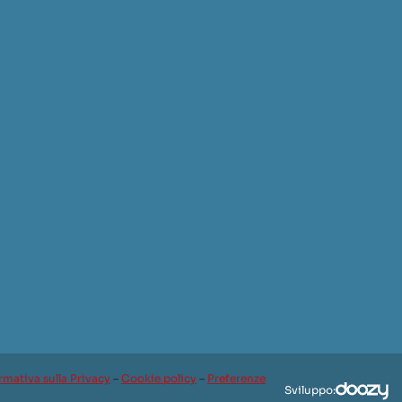
rmativa sulla Privacy
–
Cookie policy
–
Preferenze
Sviluppo: