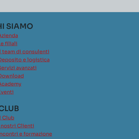
I SIAMO
Azienda
e filiali
Il team di consulenti
Deposito e logistica
Servizi avanzati
Download
Academy
Eventi
 CLUB
Il Club
I nostri Clienti
Incontri e formazione