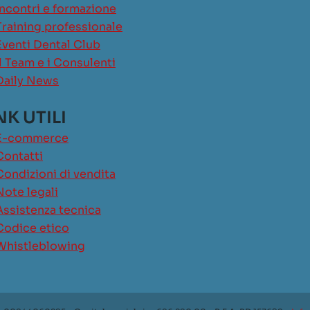
Incontri e formazione
Training professionale
Eventi Dental Club
Il Team e i Consulenti
Daily News
NK UTILI
E-commerce
Contatti
Condizioni di vendita
Note legali
Assistenza tecnica
Codice etico
Whistleblowing