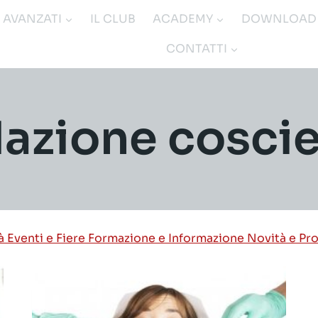
I AVANZATI
IL CLUB
ACADEMY
DOWNLOAD
CONTATTI
azione cosci
tà
Eventi e Fiere
Formazione e Informazione
Novità e Pr