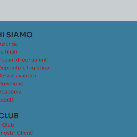
I SIAMO
Azienda
e filiali
Il team di consulenti
Deposito e logistica
Servizi avanzati
Download
Academy
Eventi
 CLUB
Il Club
I nostri Clienti