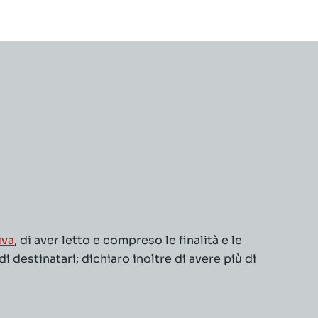
iva
, di aver letto e compreso le finalità e le
 destinatari; dichiaro inoltre di avere più di