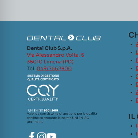
CH
Dental Club S.p.A.
L
Via Alessandro Volta, 5
35010 Limena (PD)
Tel:
049/7662800
Azienda con sistema di gestione per la qualità
IL
certificato secondo la norma UNI EN ISO
9001:2015