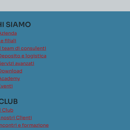
I SIAMO
Azienda
e filiali
Il team di consulenti
Deposito e logistica
Servizi avanzati
Download
Academy
Eventi
 CLUB
Il Club
I nostri Clienti
Incontri e formazione