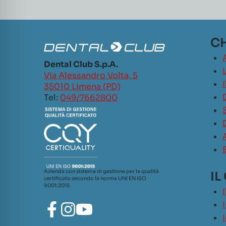
CH
Dental Club S.p.A.
L
Via Alessandro Volta, 5
35010 Limena (PD)
Tel:
049/7662800
Azienda con sistema di gestione per la qualità
IL
certificato secondo la norma UNI EN ISO
9001:2015