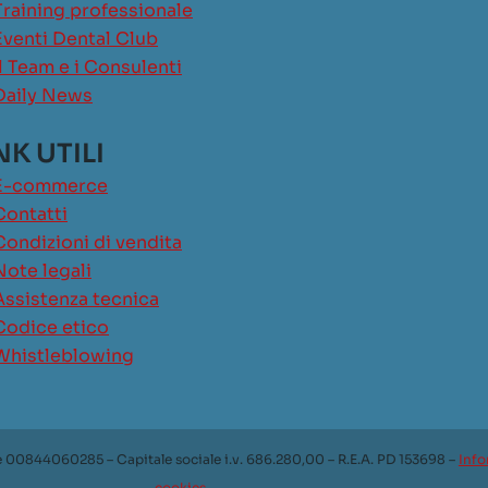
Training professionale
Eventi Dental Club
Il Team e i Consulenti
Daily News
NK UTILI
E-commerce
Contatti
Condizioni di vendita
Note legali
Assistenza tecnica
Codice etico
Whistleblowing
e 00844060285 – Capitale sociale i.v. 686.280,00 – R.E.A. PD 153698 –
Info
cookies