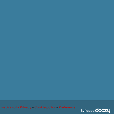
rmativa sulla Privacy
–
Cookie policy
–
Preferenze
Sviluppo: