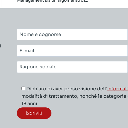
Management sia un argomento di...
Nome
e
l
cognome*
E-
mail*
Ragione
sociale*
Dichiaro di aver preso visione dell’
informat
modalità di trattamento, nonché le categorie di
18 anni