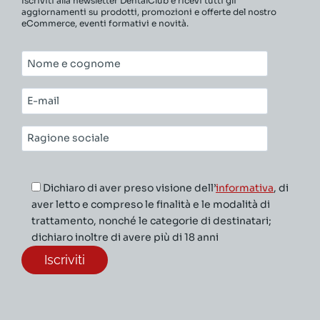
Iscriviti alla newsletter DentalClub e ricevi tutti gli
aggiornamenti su prodotti, promozioni e offerte del nostro
eCommerce, eventi formativi e novità.
Nome
e
cognome*
E-
mail*
Ragione
sociale*
Dichiaro di aver preso visione dell’
informativa
, di
aver letto e compreso le finalità e le modalità di
trattamento, nonché le categorie di destinatari;
dichiaro inoltre di avere più di 18 anni