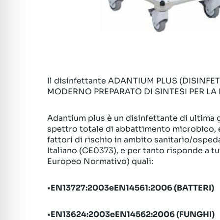
Il disinfettante ADANTIUM PLUS (DISI
MODERNO PREPARATO DI SINTESI PER LA 
Adantium plus è un disinfettante di ultima 
spettro totale di abbattimento microbico, e
fattori di rischio in ambito sanitario/ospeda
Italiano (CE0373), e per tanto risponde a t
Europeo Normativo) quali:
•
EN13727:2003eEN14561:2006 (BATTERI)
•
EN13624:2003eEN14562:2006 (FUNGHI)