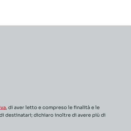
iva
, di aver letto e compreso le finalità e le
 destinatari; dichiaro inoltre di avere più di