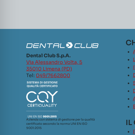
CH
Dental Club S.p.A.
L
Via Alessandro Volta, 5
35010 Limena (PD)
Tel:
049/7662800
Azienda con sistema di gestione per la qualità
IL
certificato secondo la norma UNI EN ISO
9001:2015