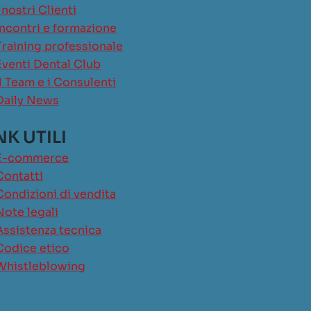
I nostri Clienti
Incontri e formazione
Training professionale
Eventi Dental Club
Il Team e i Consulenti
Daily News
NK UTILI
E-commerce
Contatti
Condizioni di vendita
Note legali
Assistenza tecnica
Codice etico
Whistleblowing