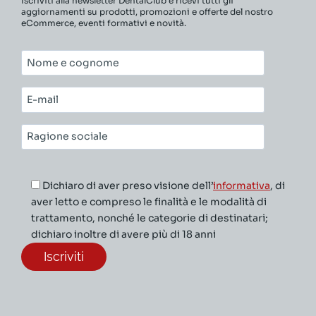
Iscriviti alla newsletter DentalClub e ricevi tutti gli
aggiornamenti su prodotti, promozioni e offerte del nostro
eCommerce, eventi formativi e novità.
Nome
e
cognome*
E-
mail*
Ragione
sociale*
Dichiaro di aver preso visione dell’
informativa
, di
aver letto e compreso le finalità e le modalità di
trattamento, nonché le categorie di destinatari;
dichiaro inoltre di avere più di 18 anni