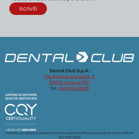
Dental Club S.p.A.
Via Alessandro Volta, 5
35010 Limena (PD)
Tel:
049/7662800
Azienda con sistema di gestione per la qualità certificato secondo la norma UNI EN
ISO 9001:2015