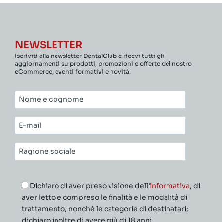
NEWSLETTER
Iscriviti alla newsletter DentalClub e ricevi tutti gli
aggiornamenti su prodotti, promozioni e offerte del nostro
eCommerce, eventi formativi e novità.
Nome
e
cognome*
E-
mail*
Ragione
sociale*
Dichiaro di aver preso visione dell’
informativa
, di
aver letto e compreso le finalità e le modalità di
trattamento, nonché le categorie di destinatari;
dichiaro inoltre di avere più di 18 anni