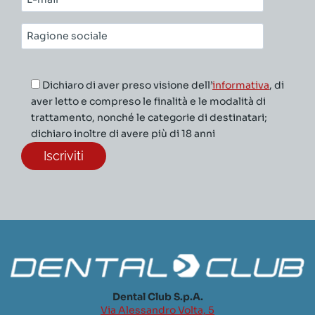
mail*
Ragione
sociale*
Dichiaro di aver preso visione dell’
informativa
, di
aver letto e compreso le finalità e le modalità di
trattamento, nonché le categorie di destinatari;
dichiaro inoltre di avere più di 18 anni
Dental Club S.p.A.
Via Alessandro Volta, 5