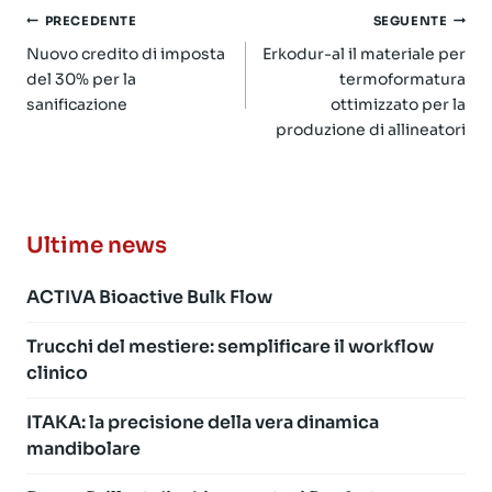
Navigazione
PRECEDENTE
SEGUENTE
articoli
Nuovo credito di imposta
Erkodur-al il materiale per
del 30% per la
termoformatura
sanificazione
ottimizzato per la
produzione di allineatori
Ultime news
ACTIVA Bioactive Bulk Flow
Trucchi del mestiere: semplificare il workflow
clinico
ITAKA: la precisione della vera dinamica
mandibolare