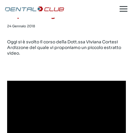
Il ruolo dell’assistente in
Salta
al
implantologia dentale
contenuto
24 Gennaio 2018
Oggi si è svolto il corso della Dott.ssa Viviana Cortesi
Ardizzone del quale vi proponiamo un piccolo estratto
video.