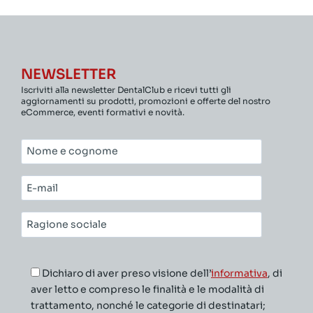
NEWSLETTER
Iscriviti alla newsletter DentalClub e ricevi tutti gli
aggiornamenti su prodotti, promozioni e offerte del nostro
eCommerce, eventi formativi e novità.
Nome
e
cognome*
E-
mail*
Ragione
sociale*
Dichiaro di aver preso visione dell’
informativa
, di
aver letto e compreso le finalità e le modalità di
trattamento, nonché le categorie di destinatari;